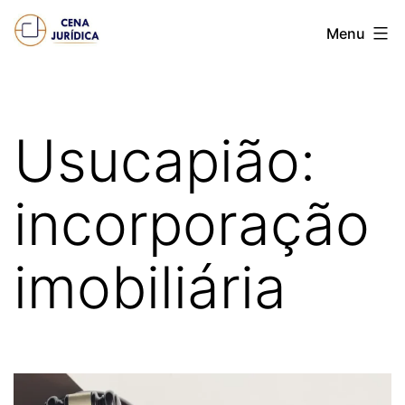
Pular
Cena
Menu
para
juridica
o
conteúdo
Usucapião:
incorporação
imobiliária