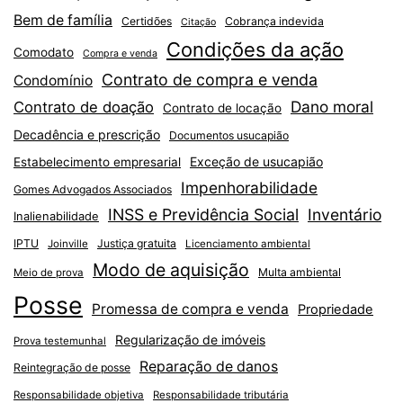
Bem de família
Certidões
Cobrança indevida
Citação
Condições da ação
Comodato
Compra e venda
Contrato de compra e venda
Condomínio
Dano moral
Contrato de doação
Contrato de locação
Decadência e prescrição
Documentos usucapião
Exceção de usucapião
Estabelecimento empresarial
Impenhorabilidade
Gomes Advogados Associados
INSS e Previdência Social
Inventário
Inalienabilidade
IPTU
Justiça gratuita
Joinville
Licenciamento ambiental
Modo de aquisição
Multa ambiental
Meio de prova
Posse
Promessa de compra e venda
Propriedade
Regularização de imóveis
Prova testemunhal
Reparação de danos
Reintegração de posse
Responsabilidade objetiva
Responsabilidade tributária