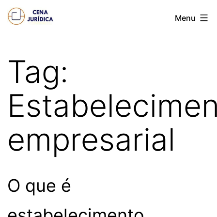
Pular
Cena
Menu
para
juridica
o
conteúdo
Tag:
Estabelecimen
empresarial
O que é
estabelecimento