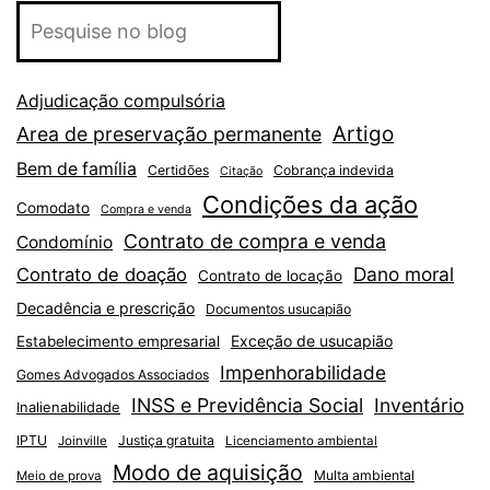
Adjudicação compulsória
Artigo
Area de preservação permanente
Bem de família
Certidões
Cobrança indevida
Citação
Condições da ação
Comodato
Compra e venda
Contrato de compra e venda
Condomínio
Dano moral
Contrato de doação
Contrato de locação
Decadência e prescrição
Documentos usucapião
Exceção de usucapião
Estabelecimento empresarial
Impenhorabilidade
Gomes Advogados Associados
INSS e Previdência Social
Inventário
Inalienabilidade
IPTU
Justiça gratuita
Joinville
Licenciamento ambiental
Modo de aquisição
Multa ambiental
Meio de prova