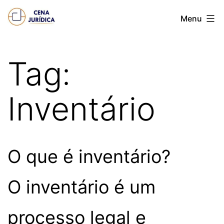
Pular
Cena
Menu
para
juridica
o
conteúdo
Tag:
Inventário
O que é inventário?
O inventário é um
processo legal e