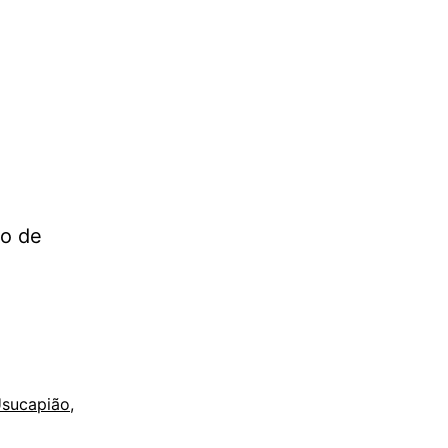
ão de
sucapião
,