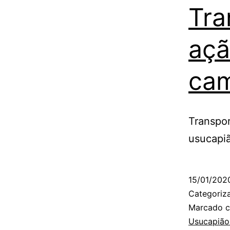
Tra
açã
ca
Transpor
usucapi
15/01/202
Categori
Marcado 
Usucapião