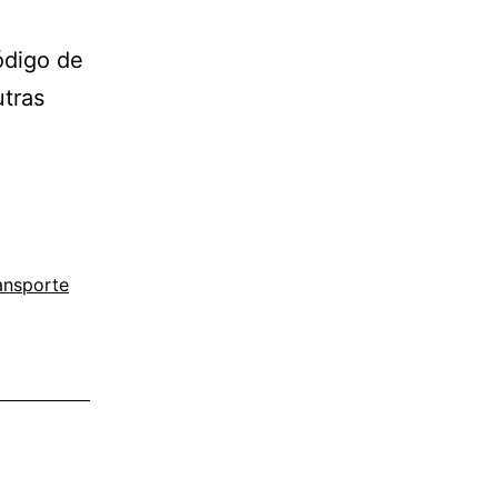
ódigo de
utras
ansporte