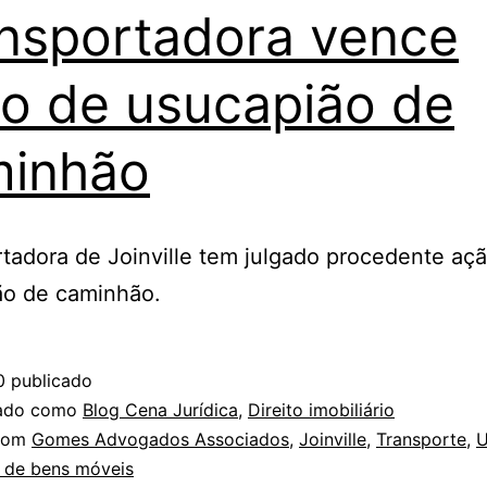
nsportadora vence
o de usucapião de
minhão
tadora de Joinville tem julgado procedente aç
ão de caminhão.
0
publicado
zado como
Blog Cena Jurídica
,
Direito imobiliário
com
Gomes Advogados Associados
,
Joinville
,
Transporte
,
U
 de bens móveis