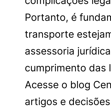
complicações lega
Portanto, é funda
transporte esteja
assessoria jurídic
cumprimento das l
Acesse o blog Cena
artigos e decisões