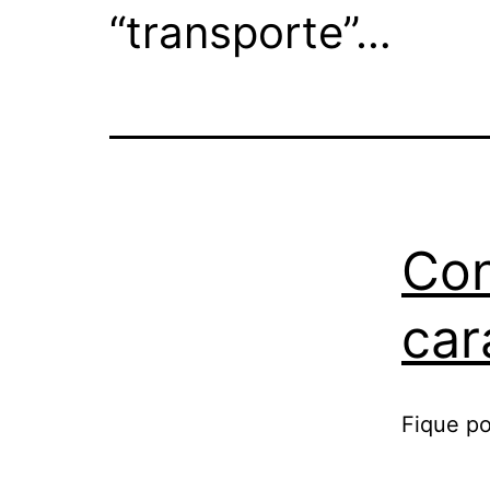
“transporte”…
Con
car
Fique po