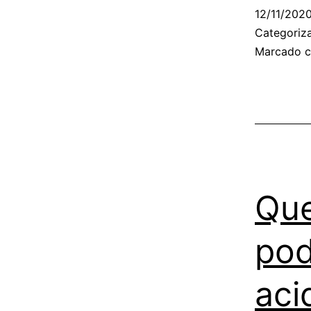
12/11/202
Categori
Marcado 
Que
pod
aci