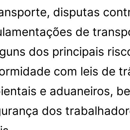
ransporte, disputas cont
ulamentações de transpo
guns dos principais risc
ormidade com leis de tr
ientais e aduaneiros, 
gurança dos trabalhado