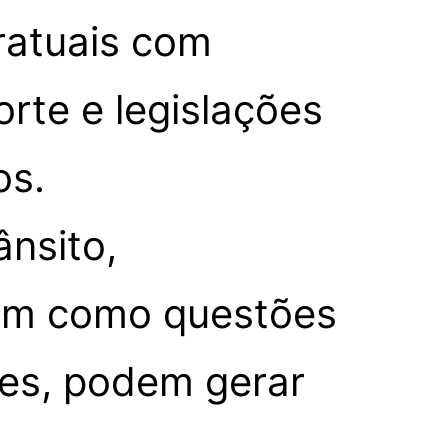
ratuais com
rte e legislações
os.
ânsito,
bem como questões
res, podem gerar