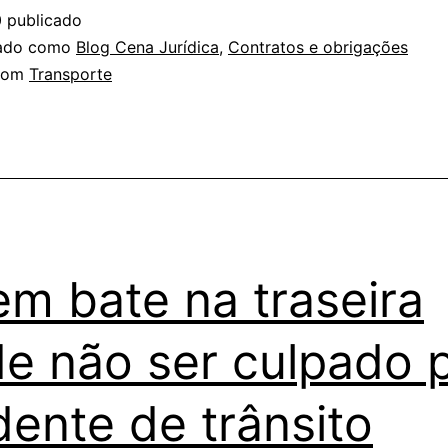
0
publicado
zado como
Blog Cena Jurídica
,
Contratos e obrigações
com
Transporte
m bate na traseira
e não ser culpado 
dente de trânsito