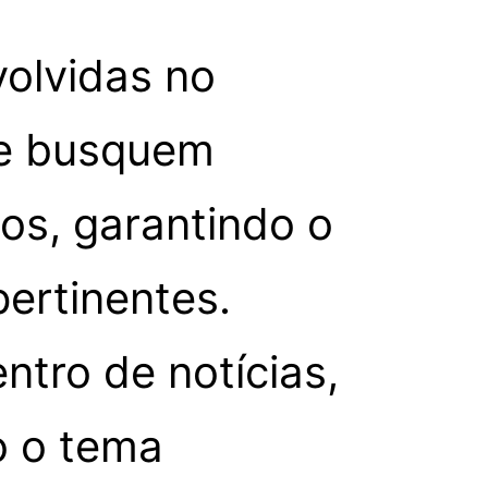
volvidas no
 e busquem
los, garantindo o
ertinentes.
ntro de notícias,
o o tema