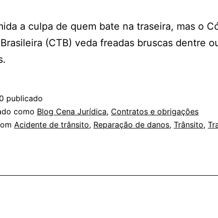
ida a culpa de quem bate na traseira, mas o C
 Brasileira (CTB) veda freadas bruscas dentre o
s.
0
publicado
zado como
Blog Cena Jurídica
,
Contratos e obrigações
com
Acidente de trânsito
,
Reparação de danos
,
Trânsito
,
Tr