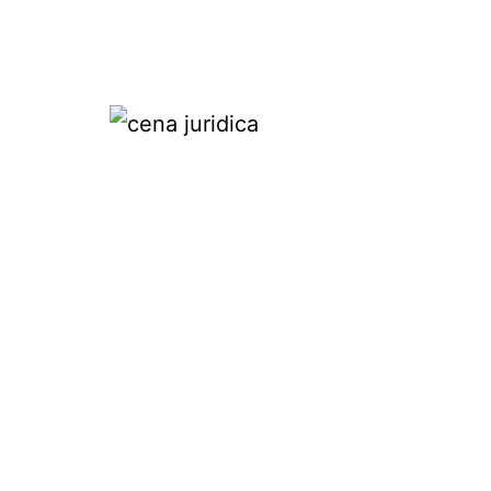
Pular
para
o
conteúdo
Cena
juridica