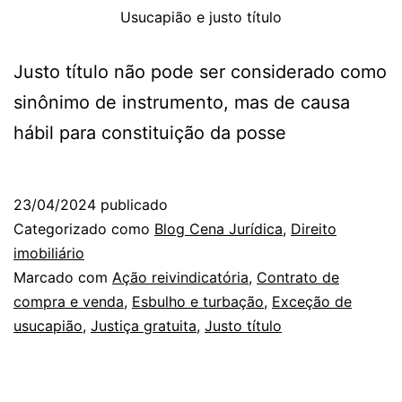
Usucapião e justo título
Justo título não pode ser considerado como
sinônimo de instrumento, mas de causa
hábil para constituição da posse
23/04/2024
publicado
Categorizado como
Blog Cena Jurídica
,
Direito
imobiliário
Marcado com
Ação reivindicatória
,
Contrato de
compra e venda
,
Esbulho e turbação
,
Exceção de
usucapião
,
Justiça gratuita
,
Justo título