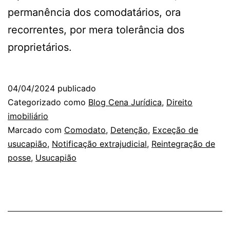
permanência dos comodatários, ora
recorrentes, por mera tolerância dos
proprietários.
04/04/2024
publicado
Categorizado como
Blog Cena Jurídica
,
Direito
imobiliário
Marcado com
Comodato
,
Detenção
,
Exceção de
usucapião
,
Notificação extrajudicial
,
Reintegração de
posse
,
Usucapião