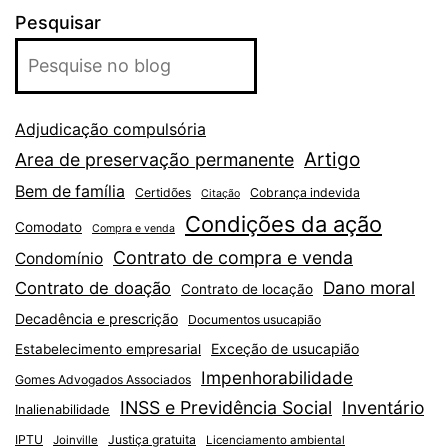
Pesquisar
Adjudicação compulsória
Artigo
Area de preservação permanente
Bem de família
Certidões
Cobrança indevida
Citação
Condições da ação
Comodato
Compra e venda
Contrato de compra e venda
Condomínio
Dano moral
Contrato de doação
Contrato de locação
Decadência e prescrição
Documentos usucapião
Exceção de usucapião
Estabelecimento empresarial
Impenhorabilidade
Gomes Advogados Associados
INSS e Previdência Social
Inventário
Inalienabilidade
IPTU
Justiça gratuita
Joinville
Licenciamento ambiental