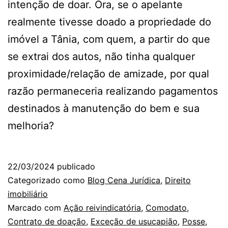
intenção de doar. Ora, se o apelante
realmente tivesse doado a propriedade do
imóvel a Tânia, com quem, a partir do que
se extrai dos autos, não tinha qualquer
proximidade/relação de amizade, por qual
razão permaneceria realizando pagamentos
destinados à manutenção do bem e sua
melhoria?
22/03/2024
publicado
Categorizado como
Blog Cena Jurídica
,
Direito
imobiliário
Marcado com
Ação reivindicatória
,
Comodato
,
Contrato de doação
,
Exceção de usucapião
,
Posse
,