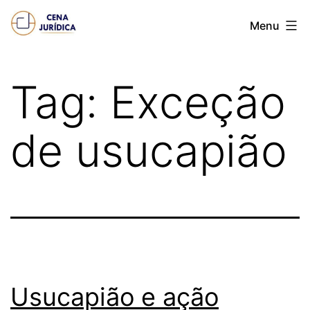
Pular
Cena
Menu
para
juridica
o
conteúdo
Tag:
Exceção
de usucapião
Usucapião e ação