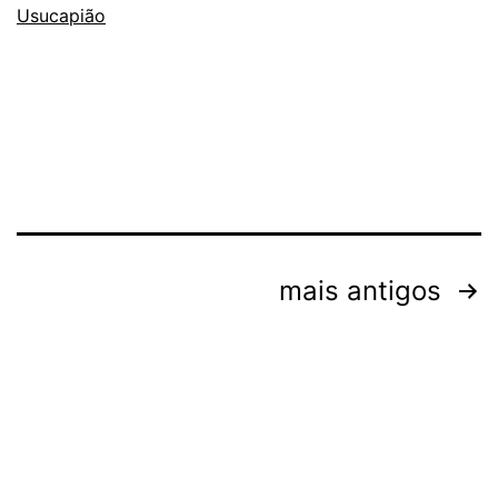
Usucapião
Paginação
mais antigos
de
posts