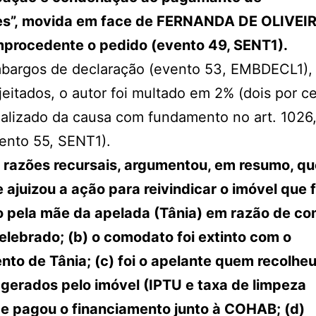
es”, movida em face de FERNANDA DE OLIVEIR
improcedente o pedido (evento 49, SENT1).
bargos de declaração (evento 53, EMBDECL1), 
jeitados, o autor foi multado em 2% (dois por c
ualizado da causa com fundamento no art. 1026,
ento 55, SENT1).
razões recursais, argumentou, em resumo, que
 ajuizou a ação para reivindicar o imóvel que 
 pela mãe da apelada (Tânia) em razão de c
elebrado; (b) o comodato foi extinto com o
nto de Tânia; (c) foi o apelante quem recolheu
 gerados pelo imóvel (IPTU e taxa de limpeza
 e pagou o financiamento junto à COHAB; (d)