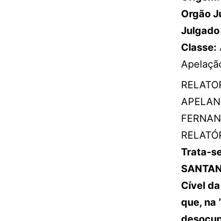
Orgão J
Julgado
Classe:
Apelaçã
RELATOR
APELAN
FERNAND
RELATÓ
Trata-s
SANTANA
Cível da
que, na 
desocup