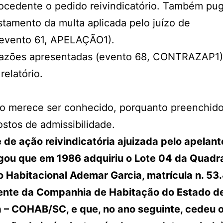
rocedente o pedido reivindicatório. Também pu
stamento da multa aplicada pelo juízo de
(evento 61, APELAÇÃO1).
razões apresentadas (evento 68, CONTRAZAP1)
relatório.
so merece ser conhecido, porquanto preenchido
stos de admissibilidade.
 de ação reivindicatória ajuizada pelo apelant
egou que em 1986 adquiriu o Lote 04 da Quadr
 Habitacional Ademar Garcia, matrícula n. 53
ente da Companhia de Habitação do Estado d
 – COHAB/SC, e que, no ano seguinte, cedeu o 