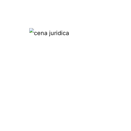
Pular
para
o
conteúdo
Cena
juridica