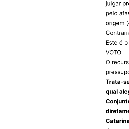
julgar p
pelo afa
origem 
Contrar
Este é o 
VOTO
O recur
pressupo
Trata-se
qual al
Conjunto
diretam
Catarina