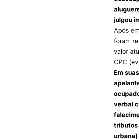
aluguer
julgou 
Após em
foram re
valor at
CPC (ev
Em suas 
apelante
ocupado
verbal c
falecime
tributos
urbana)