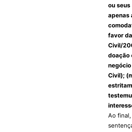
ou seus
apenas a
comodat
favor da
Civil/20
doação 
negócio 
Civil); 
estritam
testemu
interes
Ao final
sentença