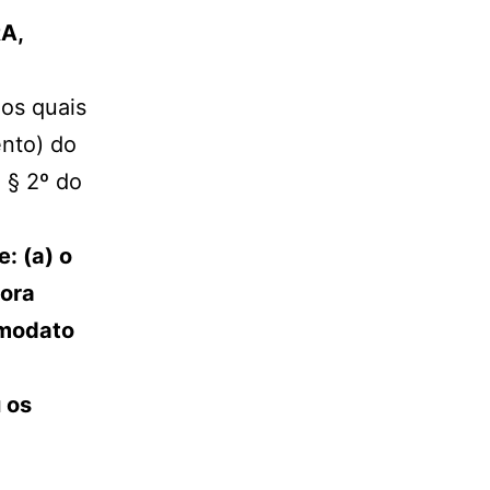
A,
os quais
ento) do
 § 2º do
: (a) o
fora
omodato
 os