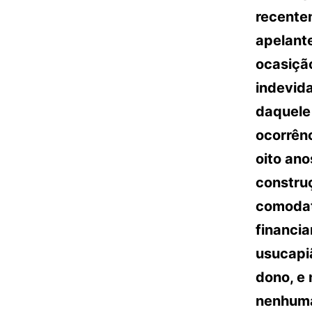
recente
apelante
ocasiçã
indevida
daquele
ocorrênc
oito ano
constru
comodat
financia
usucapiã
dono, e 
nenhuma