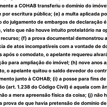
mente a COHAB transferiu o domínio do imóve
 por escritura pública; (e) a multa aplicada po
o do julgamento de embargos de declaração é
, visto que não houve intuito protelatório na 
 recurso; (f) a prova documental demonstrou 
ia de atos incompatíveis com a vontade de do
s após o comodato, o apelante requereu alvar
ção para ampliação do imóvel; (h) nove anos 
o, o apelante quitou o saldo devedor do contr
mento junto à COHAB; (i) a posse para fins de
o (art. 1.238 do Código Civil) é aquela com â
não a mera apreensão física da coisa; (j) não 
 prova de que havia pretensão de domínio de