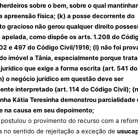
 herdeiros sobre o bem, sobre o qual mantinha
 apreensão física; (k) a posse decorrente do
o gracioso não gerou qualquer direito posses
 apelada, como dispõe os arts. 1.208 do Códi
02 e 497 do Código Civil/1916; (l) não foi prov
do imóvel a Tânia, especialmente porque trata
jurídico que exige a forma escrita (art. 541 d
(m) o negócio jurídico em questão deve ser
ente interpretado (art. 114 do Código Civil); (n
nha Kátia Teresinha demonstrou parcialidade 
se na causa em seu depoimento;
, postulou o provimento do recurso com a refor
 no sentido de rejeitação a exceção de
usucap