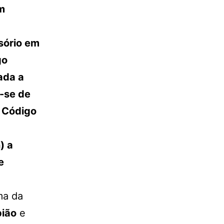
m
sório em
go
ada a
-se de
o Código
) a
e
ma da
ião
e