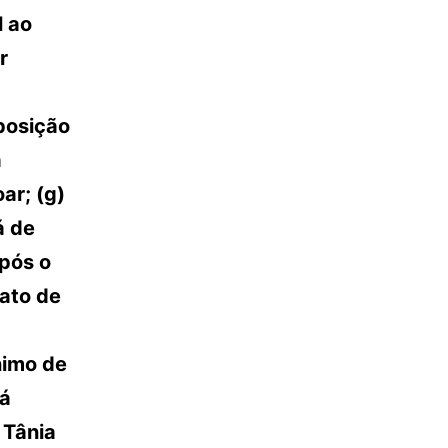
l ao
r
oposição
a
ar; (g)
á de
após o
ato de
nimo de
há
 Tânia