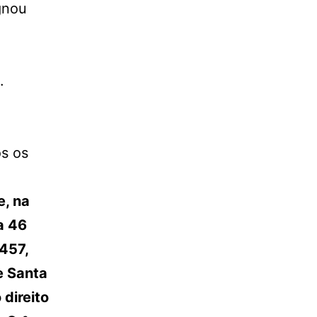
gnou
.
s os
e, na
a 46
.457,
e Santa
direito