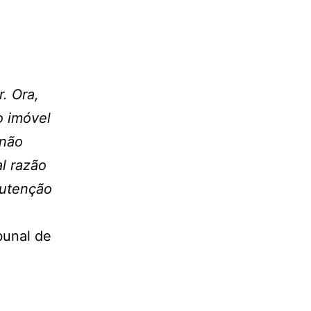
. Ora,
o imóvel
 não
l razão
nutenção
bunal de