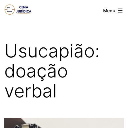
Pular
Cena
Menu
para
juridica
o
conteúdo
Usucapião:
doação
verbal