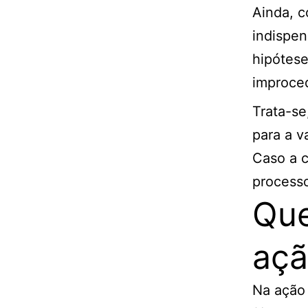
Ainda, c
indispen
hipótese
improced
Trata-se
para a v
Caso a c
process
Que
açã
Na ação 