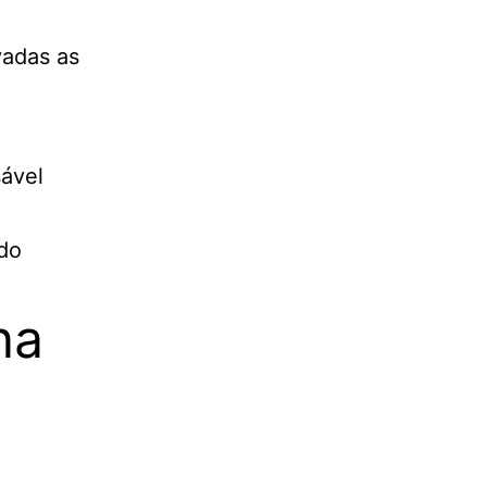
vadas as
sável
 do
na