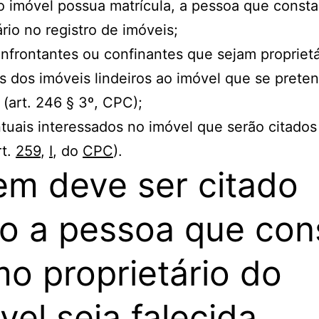
 o imóvel possua matrícula, a pessoa que const
ário no registro de imóveis;
confrontantes ou confinantes que sejam propriet
s dos imóveis lindeiros ao imóvel que se prete
 (art. 246 § 3º, CPC);
entuais interessados no imóvel que serão citados
rt.
259
,
I
, do
CPC
).
m deve ser citado
o a pessoa que con
o proprietário do
vel seja falecida