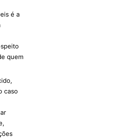
eis é a
a
espeito
 de quem
cido,
o caso
ar
e,
ações