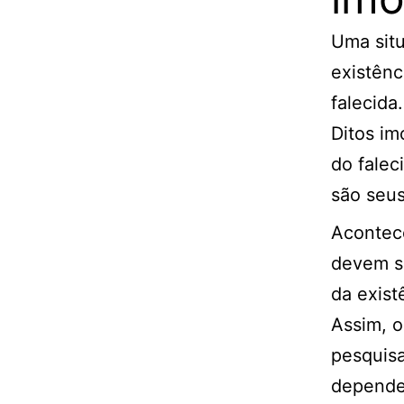
Uma situ
existênc
falecida.
Ditos im
do falec
são seus
Acontece
devem se
da exist
Assim, o
pesquisa
dependen