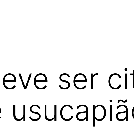
ve ser ci
 usucapiã