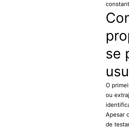
constan
Com
pro
se 
usu
O primei
ou extra
identifi
Apesar 
de testa