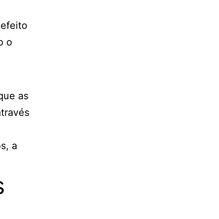
efeito
o o
que as
através
s, a
s