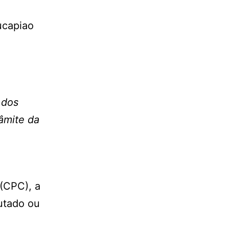
 dos
âmite da
 (CPC), a
utado ou