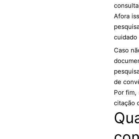
consult
Afora is
pesquisa
cuidado
Caso não
document
pesquisa
de convê
Por fim,
citação 
Qua
con