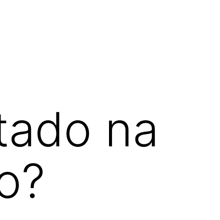
tado na
o?