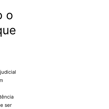
o o
que
judicial
im
tência
e ser