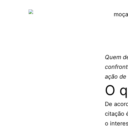
Quem dev
confront
ação de 
O q
De acord
citação 
o intere