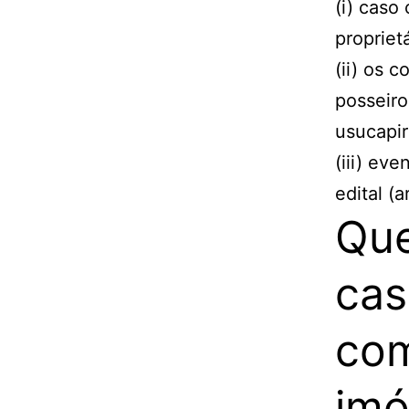
(i) caso
propriet
(ii) os 
posseiro
usucapir
(iii) ev
edital (a
Que
cas
com
imó