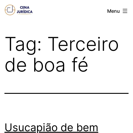
Pular
Cena
Menu
para
juridica
o
conteúdo
Tag:
Terceiro
de boa fé
Usucapião de bem