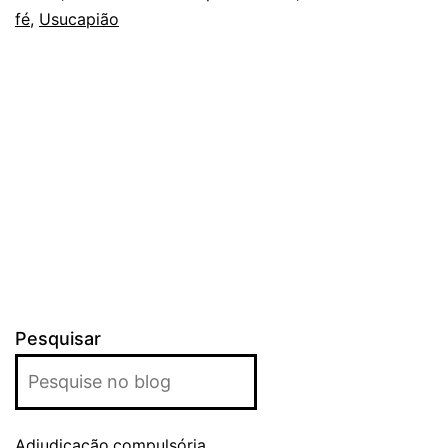
fé
,
Usucapião
Pesquisar
Adjudicação compulsória