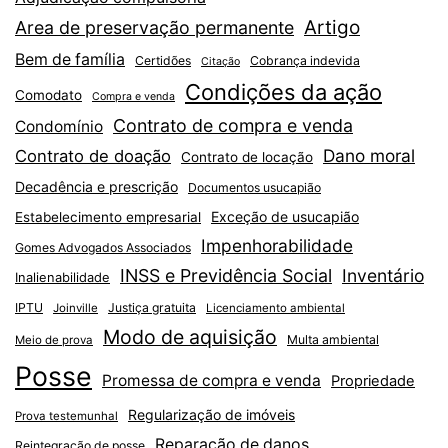
Artigo
Area de preservação permanente
Bem de família
Certidões
Cobrança indevida
Citação
Condições da ação
Comodato
Compra e venda
Contrato de compra e venda
Condomínio
Dano moral
Contrato de doação
Contrato de locação
Decadência e prescrição
Documentos usucapião
Exceção de usucapião
Estabelecimento empresarial
Impenhorabilidade
Gomes Advogados Associados
INSS e Previdência Social
Inventário
Inalienabilidade
IPTU
Justiça gratuita
Joinville
Licenciamento ambiental
Modo de aquisição
Multa ambiental
Meio de prova
Posse
Promessa de compra e venda
Propriedade
Regularização de imóveis
Prova testemunhal
Reparação de danos
Reintegração de posse