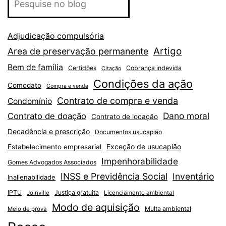
Adjudicação compulsória
Artigo
Area de preservação permanente
Bem de família
Certidões
Cobrança indevida
Citação
Condições da ação
Comodato
Compra e venda
Contrato de compra e venda
Condomínio
Dano moral
Contrato de doação
Contrato de locação
Decadência e prescrição
Documentos usucapião
Exceção de usucapião
Estabelecimento empresarial
Impenhorabilidade
Gomes Advogados Associados
INSS e Previdência Social
Inventário
Inalienabilidade
IPTU
Justiça gratuita
Joinville
Licenciamento ambiental
Modo de aquisição
Multa ambiental
Meio de prova