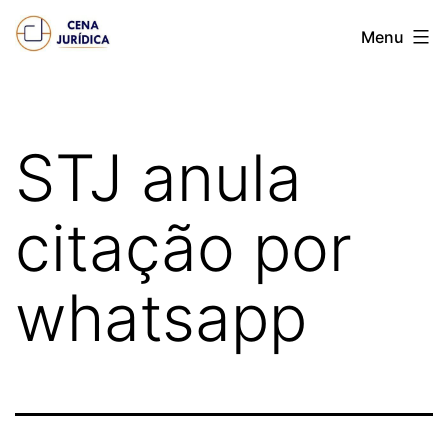
Pular
Cena
Menu
para
juridica
o
conteúdo
STJ anula
citação por
whatsapp