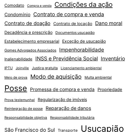
Condições da ação
Comodato
Compra e venda
Contrato de compra e venda
Condomínio
Dano moral
Contrato de doação
Contrato de locação
Decadência e prescrição
Documentos usucapião
Exceção de usucapião
Estabelecimento empresarial
Impenhorabilidade
Gomes Advogados Associados
INSS e Previdência Social
Inventário
Inalienabilidade
IPTU
Justiça gratuita
Joinville
Licenciamento ambiental
Modo de aquisição
Multa ambiental
Meio de prova
Posse
Promessa de compra e venda
Propriedade
Regularização de imóveis
Prova testemunhal
Reparação de danos
Reintegração de posse
Responsabilidade objetiva
Responsabilidade tributária
Usucapião
São Francisco do Sul
Transporte