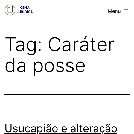
Pular
Cena
Menu
para
juridica
o
conteúdo
Tag:
Caráter
da posse
Usucapião e alteração