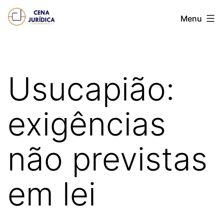
Pular
Cena
Menu
para
juridica
o
conteúdo
Usucapião:
exigências
não previstas
em lei