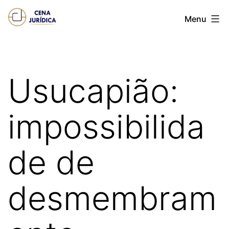
Pular
Cena
Menu
para
juridica
o
conteúdo
Usucapião:
impossibilida
de de
desmembram