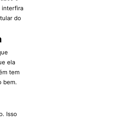
interfira
tular do
a
que
ue ela
bém tem
o bem.
o. Isso