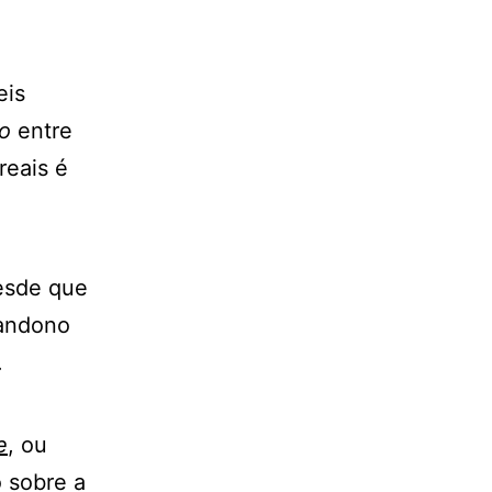
eis
ão
entre
reais é
desde que
bandono
.
e
, ou
o sobre a