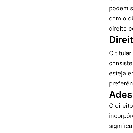
podem se
com o ob
direito 
Direi
O titula
consiste
esteja e
preferên
Ades
O direit
incorpór
significa