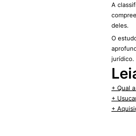
A classi
compree
deles.
O estud
aprofund
jurídico.
Le
+ Qual a
+ Usucap
+ Aquisi