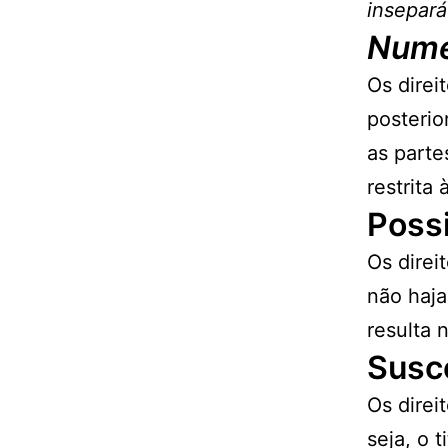
insepará
Nume
Os direi
posterio
as parte
restrita
Poss
Os direi
não haja
resulta 
Susce
Os direi
seja, o t