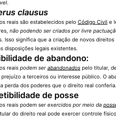
vel
.
rus clausus
tos reais são estabelecidos pelo
Código Civil
e l
res,
não podendo ser criados por livre pactuaç
s. Isso significa que a criação de novos direitos 
 às disposições legais existentes.
ibilidade de abandono:
tos reais
podem ser
abandonados
pelo titular, 
 prejuízo a terceiros ou interesse público. O a
na perda dos poderes que o direito real conferia
tibilidade de posse
tos reais podem ser
exercidos por meio da
poss
itular do direito real pode exercer controle físic