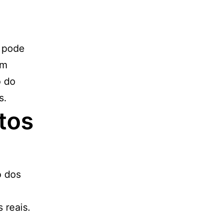
l pode
em
o do
s.
tos
o dos
 reais.