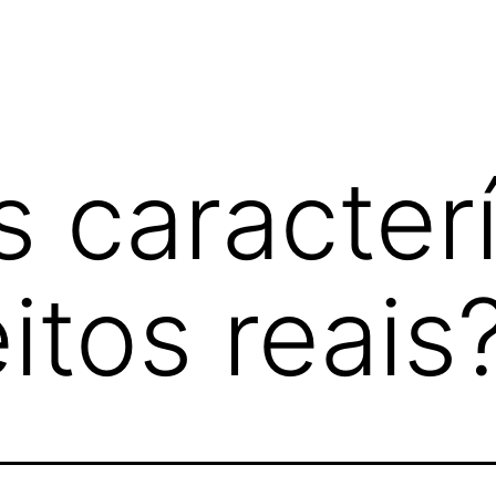
s caracterí
itos reais