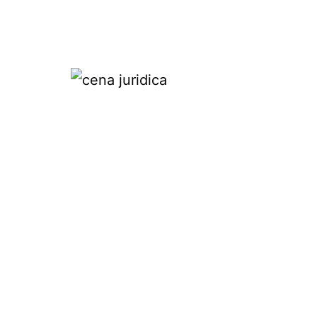
Pular
para
o
conteúdo
Cena
juridica