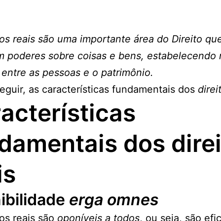
tos reais são uma importante área do Direito qu
 poderes sobre coisas e bens, estabelecendo 
s entre as pessoas e o patrimônio.
seguir, as características fundamentais dos
direi
acterísticas
damentais dos dire
is
ibilidade
erga omnes
os reais
são
oponíveis a todos
, ou seja, são efi