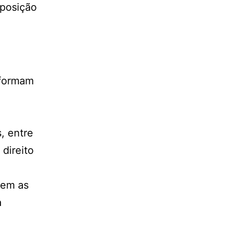
sposição
 formam
, entre
direito
cem as
a