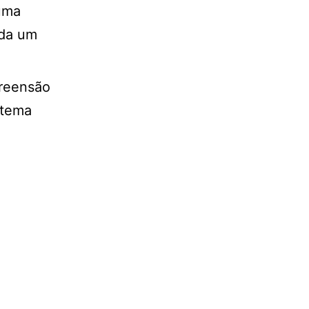
 uma
ada um
preensão
stema