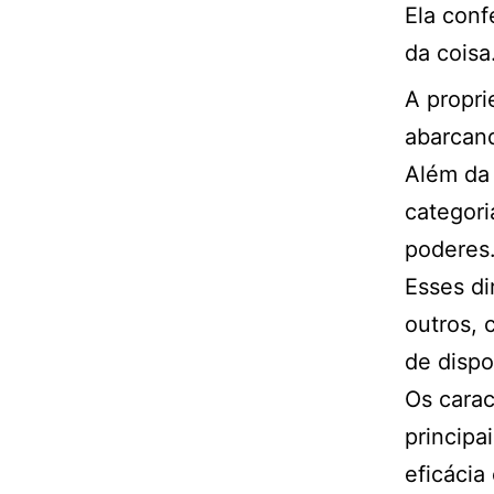
Ela conf
da coisa
A propri
abarcan
Além da 
categori
poderes
Esses di
outros, 
de dispor
Os carac
principa
eficácia