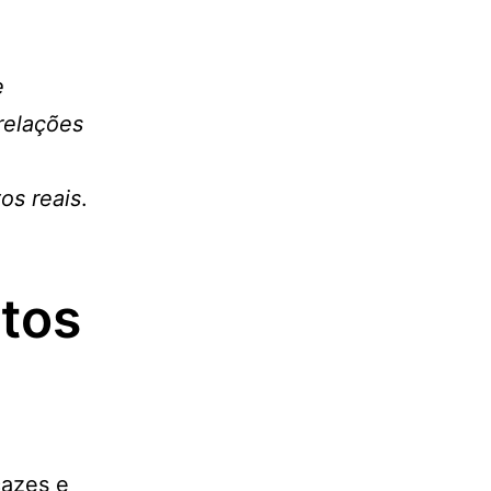
e
relações
tos reais
.
itos
cazes e