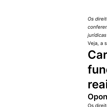
Os direi
conferem
jurídica
Veja, a 
Car
fun
rea
Opon
Os direit