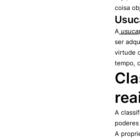
coisa ob
Usuc
A
usuca
ser adqu
virtude 
tempo, d
Cla
rea
A classi
poderes 
A propri