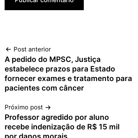
Navegação
Post anterior
A pedido do MPSC, Justiça
de
estabelece prazos para Estado
Post
fornecer exames e tratamento para
pacientes com câncer
Próximo post
Professor agredido por aluno
recebe indenização de R$ 15 mil
por danos morais