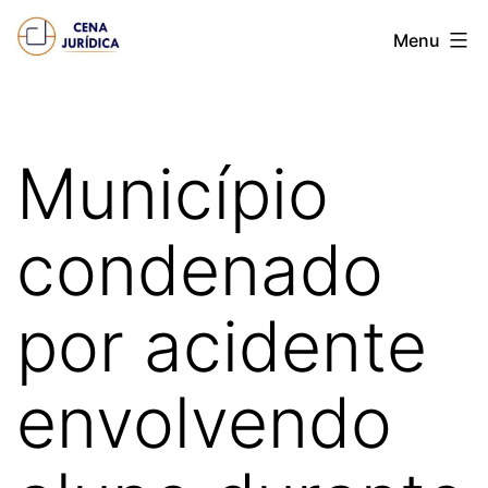
Pular
Cena
Menu
para
juridica
o
conteúdo
Município
condenado
por acidente
envolvendo