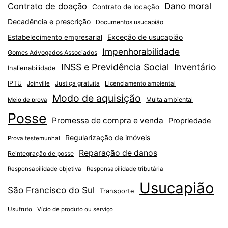
Dano moral
Contrato de doação
Contrato de locação
Decadência e prescrição
Documentos usucapião
Exceção de usucapião
Estabelecimento empresarial
Impenhorabilidade
Gomes Advogados Associados
INSS e Previdência Social
Inventário
Inalienabilidade
IPTU
Justiça gratuita
Joinville
Licenciamento ambiental
Modo de aquisição
Multa ambiental
Meio de prova
Posse
Promessa de compra e venda
Propriedade
Regularização de imóveis
Prova testemunhal
Reparação de danos
Reintegração de posse
Responsabilidade objetiva
Responsabilidade tributária
Usucapião
São Francisco do Sul
Transporte
Usufruto
Vício de produto ou serviço