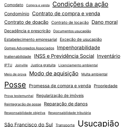
Condições da ação
Comodato
Compra e venda
Contrato de compra e venda
Condomínio
Dano moral
Contrato de doação
Contrato de locação
Decadência e prescrição
Documentos usucapião
Exceção de usucapião
Estabelecimento empresarial
Impenhorabilidade
Gomes Advogados Associados
INSS e Previdência Social
Inventário
Inalienabilidade
IPTU
Justiça gratuita
Joinville
Licenciamento ambiental
Modo de aquisição
Multa ambiental
Meio de prova
Posse
Promessa de compra e venda
Propriedade
Regularização de imóveis
Prova testemunhal
Reparação de danos
Reintegração de posse
Responsabilidade objetiva
Responsabilidade tributária
Usucapião
São Francisco do Sul
Transporte