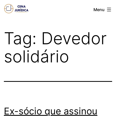
Pular
Cena
Menu
para
juridica
o
conteúdo
Tag:
Devedor
solidário
Ex-sócio que assinou