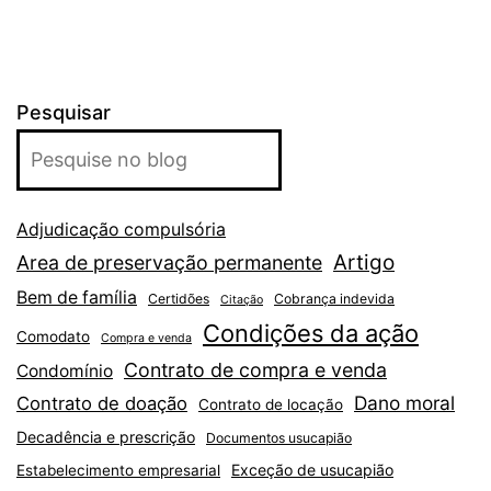
Pesquisar
Adjudicação compulsória
Artigo
Area de preservação permanente
Bem de família
Certidões
Cobrança indevida
Citação
Condições da ação
Comodato
Compra e venda
Contrato de compra e venda
Condomínio
Dano moral
Contrato de doação
Contrato de locação
Decadência e prescrição
Documentos usucapião
Exceção de usucapião
Estabelecimento empresarial