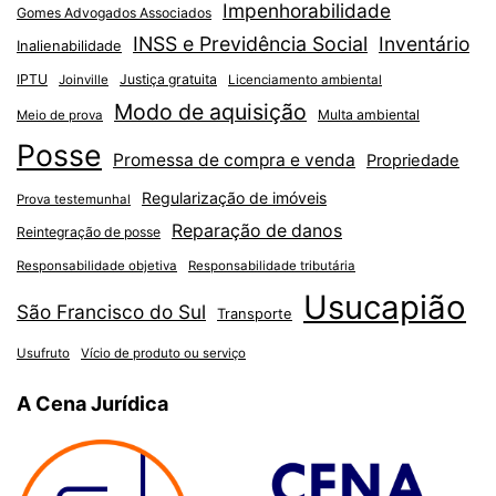
Impenhorabilidade
Gomes Advogados Associados
INSS e Previdência Social
Inventário
Inalienabilidade
IPTU
Justiça gratuita
Joinville
Licenciamento ambiental
Modo de aquisição
Multa ambiental
Meio de prova
Posse
Promessa de compra e venda
Propriedade
Regularização de imóveis
Prova testemunhal
Reparação de danos
Reintegração de posse
Responsabilidade objetiva
Responsabilidade tributária
Usucapião
São Francisco do Sul
Transporte
Usufruto
Vício de produto ou serviço
A Cena Jurídica