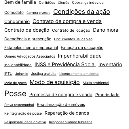
Bem de família
Certidões
Cobrança indevida
Citação
Condições da ação
Comodato
Compra e venda
Contrato de compra e venda
Condomínio
Dano moral
Contrato de doação
Contrato de locação
Decadência e prescrição
Documentos usucapião
Exceção de usucapião
Estabelecimento empresarial
Impenhorabilidade
Gomes Advogados Associados
INSS e Previdência Social
Inventário
Inalienabilidade
IPTU
Justiça gratuita
Joinville
Licenciamento ambiental
Modo de aquisição
Multa ambiental
Meio de prova
Posse
Promessa de compra e venda
Propriedade
Regularização de imóveis
Prova testemunhal
Reparação de danos
Reintegração de posse
Responsabilidade objetiva
Responsabilidade tributária