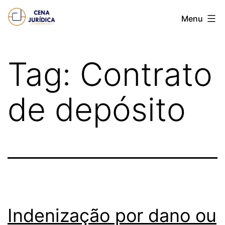
Pular
Cena
Menu
para
juridica
o
conteúdo
Tag:
Contrato
de depósito
Indenização por dano ou