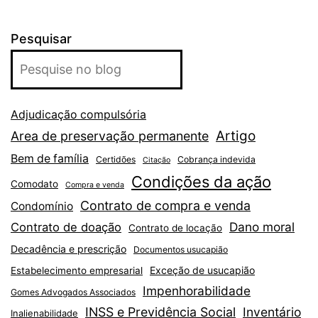
Pesquisar
Adjudicação compulsória
Artigo
Area de preservação permanente
Bem de família
Certidões
Cobrança indevida
Citação
Condições da ação
Comodato
Compra e venda
Contrato de compra e venda
Condomínio
Dano moral
Contrato de doação
Contrato de locação
Decadência e prescrição
Documentos usucapião
Exceção de usucapião
Estabelecimento empresarial
Impenhorabilidade
Gomes Advogados Associados
INSS e Previdência Social
Inventário
Inalienabilidade