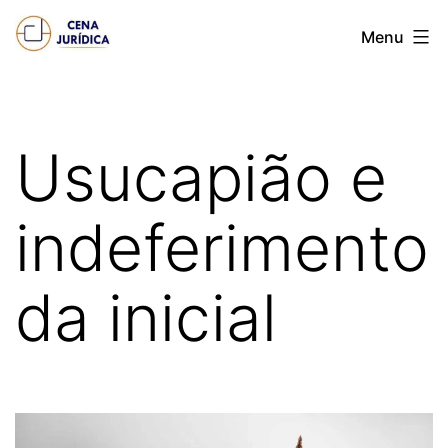
Pular
Cena
Menu
para
juridica
o
conteúdo
Usucapião e
indeferimento
da inicial