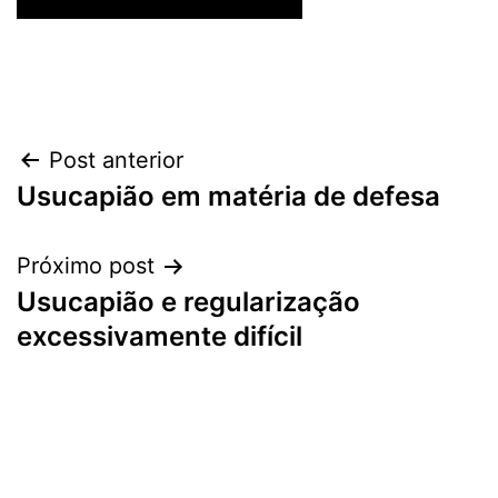
Navegação
Post anterior
Usucapião em matéria de defesa
de
Post
Próximo post
Usucapião e regularização
excessivamente difícil