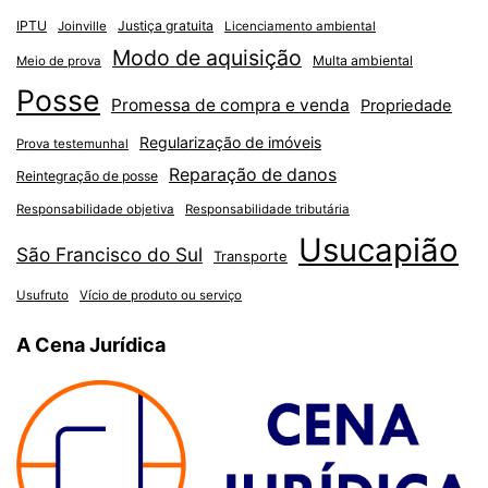
IPTU
Justiça gratuita
Joinville
Licenciamento ambiental
Modo de aquisição
Multa ambiental
Meio de prova
Posse
Promessa de compra e venda
Propriedade
Regularização de imóveis
Prova testemunhal
Reparação de danos
Reintegração de posse
Responsabilidade objetiva
Responsabilidade tributária
Usucapião
São Francisco do Sul
Transporte
Usufruto
Vício de produto ou serviço
A Cena Jurídica