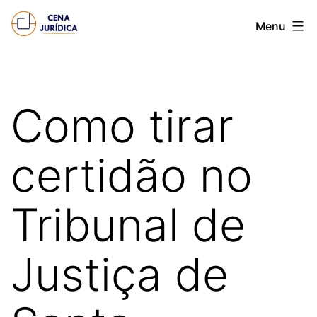
Pular
Cena
Menu
para
juridica
o
conteúdo
Como tirar
certidão no
Tribunal de
Justiça de