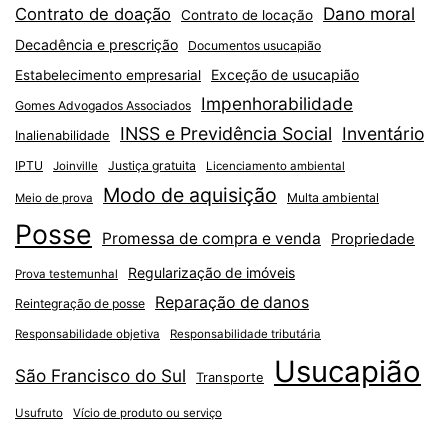
Dano moral
Contrato de doação
Contrato de locação
Decadência e prescrição
Documentos usucapião
Exceção de usucapião
Estabelecimento empresarial
Impenhorabilidade
Gomes Advogados Associados
INSS e Previdência Social
Inventário
Inalienabilidade
IPTU
Justiça gratuita
Joinville
Licenciamento ambiental
Modo de aquisição
Multa ambiental
Meio de prova
Posse
Promessa de compra e venda
Propriedade
Regularização de imóveis
Prova testemunhal
Reparação de danos
Reintegração de posse
Responsabilidade objetiva
Responsabilidade tributária
Usucapião
São Francisco do Sul
Transporte
Usufruto
Vício de produto ou serviço