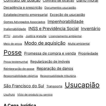
Dano moral
Contrato de doação
Contrato de locação
Decadência e prescrição
Documentos usucapião
Exceção de usucapião
Estabelecimento empresarial
Impenhorabilidade
Gomes Advogados Associados
INSS e Previdência Social
Inventário
Inalienabilidade
IPTU
Justiça gratuita
Joinville
Licenciamento ambiental
Modo de aquisição
Multa ambiental
Meio de prova
Posse
Promessa de compra e venda
Propriedade
Regularização de imóveis
Prova testemunhal
Reparação de danos
Reintegração de posse
Responsabilidade objetiva
Responsabilidade tributária
Usucapião
São Francisco do Sul
Transporte
Usufruto
Vício de produto ou serviço
A Cena Jurídica