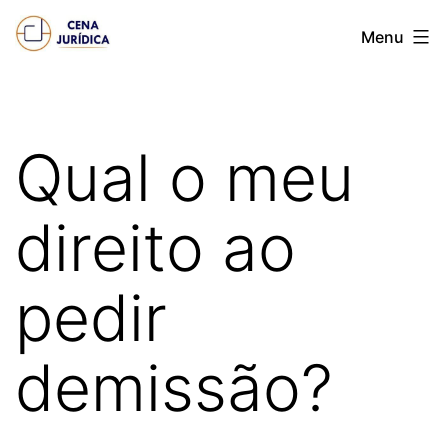
Pular
Cena
Menu
para
juridica
o
conteúdo
Qual o meu
direito ao
pedir
demissão?