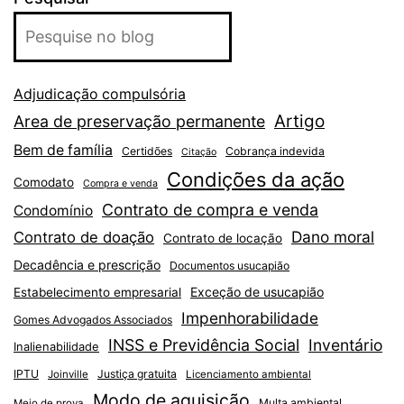
Adjudicação compulsória
Artigo
Area de preservação permanente
Bem de família
Certidões
Cobrança indevida
Citação
Condições da ação
Comodato
Compra e venda
Contrato de compra e venda
Condomínio
Dano moral
Contrato de doação
Contrato de locação
Decadência e prescrição
Documentos usucapião
Exceção de usucapião
Estabelecimento empresarial
Impenhorabilidade
Gomes Advogados Associados
INSS e Previdência Social
Inventário
Inalienabilidade
IPTU
Justiça gratuita
Joinville
Licenciamento ambiental
Modo de aquisição
Multa ambiental
Meio de prova