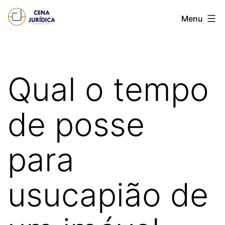
Pular
Cena
Menu
para
juridica
o
conteúdo
Qual o tempo
de posse
para
usucapião de