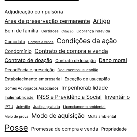
Adjudicação compulsória
Artigo
Area de preservação permanente
Bem de família
Certidões
Cobrança indevida
Citação
Condições da ação
Comodato
Compra e venda
Contrato de compra e venda
Condomínio
Dano moral
Contrato de doação
Contrato de locação
Decadência e prescrição
Documentos usucapião
Exceção de usucapião
Estabelecimento empresarial
Impenhorabilidade
Gomes Advogados Associados
INSS e Previdência Social
Inventário
Inalienabilidade
IPTU
Justiça gratuita
Joinville
Licenciamento ambiental
Modo de aquisição
Multa ambiental
Meio de prova
Posse
Promessa de compra e venda
Propriedade