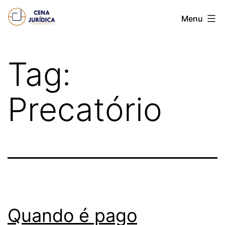
Pular
Cena
Menu
para
juridica
o
conteúdo
Tag:
Precatório
Quando é pago