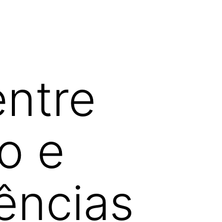
entre
o e
ências