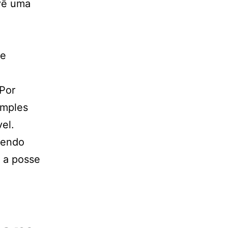
evê uma
de
 Por
imples
el.
dendo
r a posse