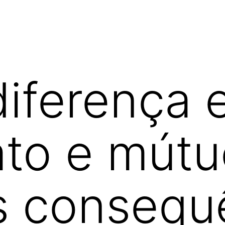
diferença 
to e mútu
s consequ