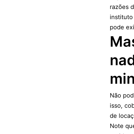
razões d
institut
pode exi
Mas
nad
min
Não pod
isso, co
de locaç
Note que