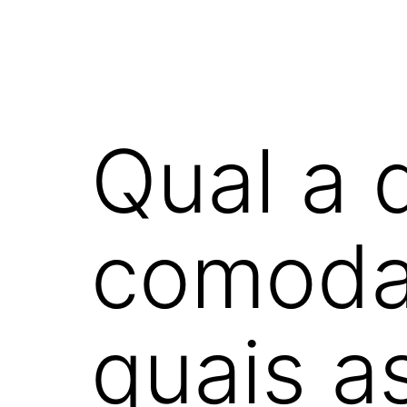
Qual a 
comoda
quais a