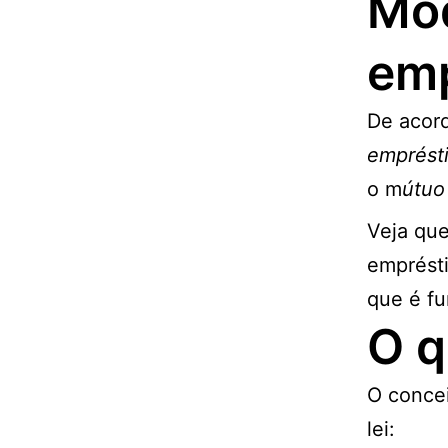
Mod
em
De acord
emprésti
o m
útuo
Veja que
emprésti
que é fu
O q
O concei
lei: