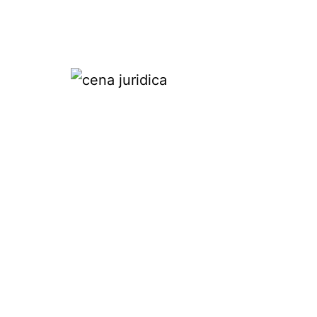
Pular
para
o
conteúdo
Cena
juridica