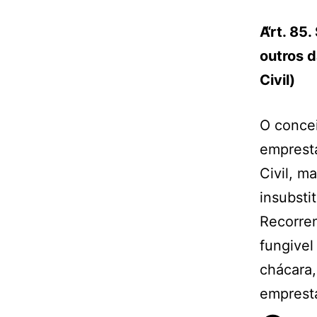
Art. 85.
outros 
Civil)
O concei
empresta
Civil, m
insubstit
Recorre
fungivel
chácara,
emprest