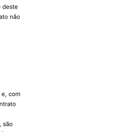
o deste
dato não
 e, com
ntrato
, são