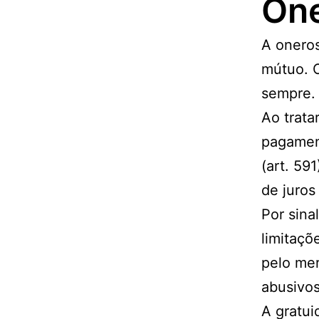
One
A oneros
mútuo. 
sempre.
Ao trata
pagamen
(art. 59
de juros
Por sina
limitaçõ
pelo mer
abusivos
A gratui