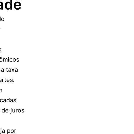
ade
do
m
o
nômicos
 a taxa
artes.
m
icadas
 de juros
ja por