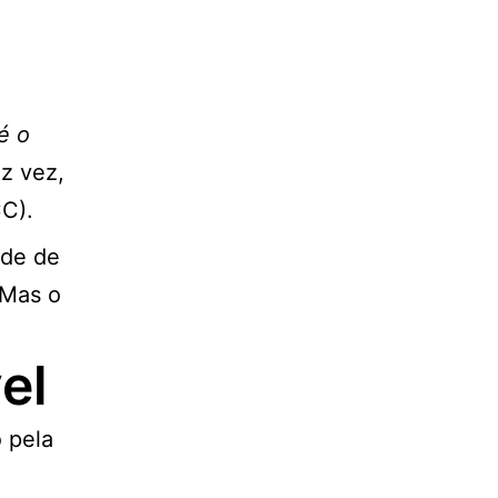
é o
ez vez,
CC).
ade de
 Mas o
vel
 pela