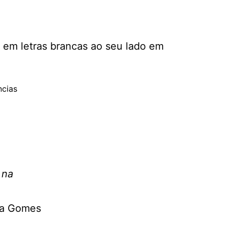
ncias
e
 na
za Gomes