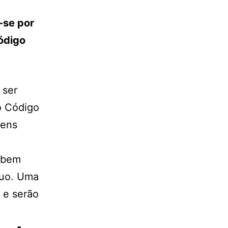
-se por
ódigo
 ser
o Código
bens
 bem
tuo. Uma
 e serão