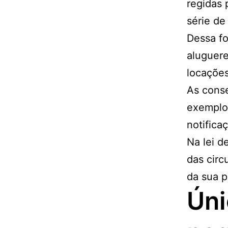
regidas 
série de 
Dessa f
aluguere
locações
As conse
exemplo
notifica
Na lei d
das circ
da sua p
Úni