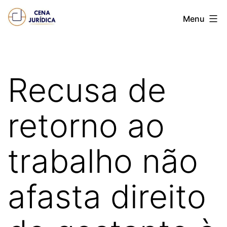
Pular
Cena
Menu
para
juridica
o
conteúdo
Recusa de
retorno ao
trabalho não
afasta direito