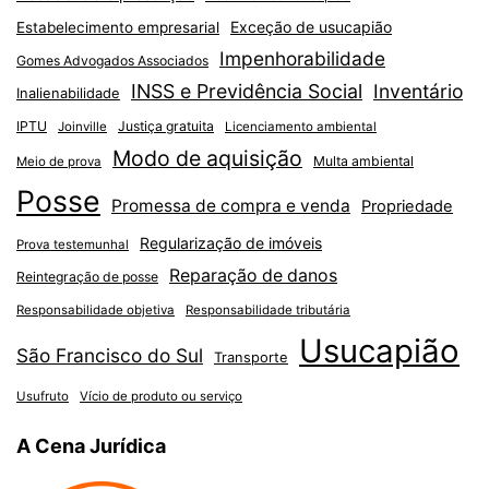
Exceção de usucapião
Estabelecimento empresarial
Impenhorabilidade
Gomes Advogados Associados
INSS e Previdência Social
Inventário
Inalienabilidade
IPTU
Justiça gratuita
Joinville
Licenciamento ambiental
Modo de aquisição
Multa ambiental
Meio de prova
Posse
Promessa de compra e venda
Propriedade
Regularização de imóveis
Prova testemunhal
Reparação de danos
Reintegração de posse
Responsabilidade objetiva
Responsabilidade tributária
Usucapião
São Francisco do Sul
Transporte
Usufruto
Vício de produto ou serviço
A Cena Jurídica