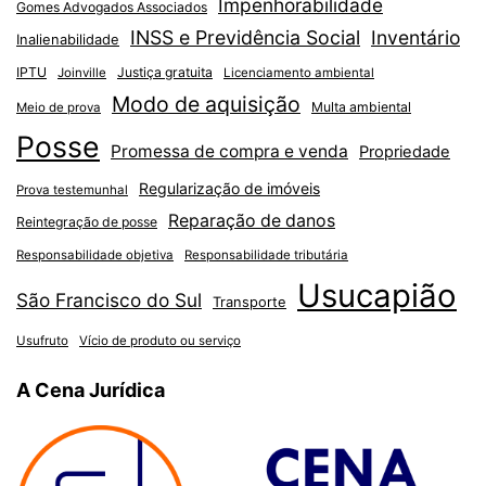
Impenhorabilidade
Gomes Advogados Associados
INSS e Previdência Social
Inventário
Inalienabilidade
IPTU
Justiça gratuita
Joinville
Licenciamento ambiental
Modo de aquisição
Multa ambiental
Meio de prova
Posse
Promessa de compra e venda
Propriedade
Regularização de imóveis
Prova testemunhal
Reparação de danos
Reintegração de posse
Responsabilidade objetiva
Responsabilidade tributária
Usucapião
São Francisco do Sul
Transporte
Usufruto
Vício de produto ou serviço
A Cena Jurídica