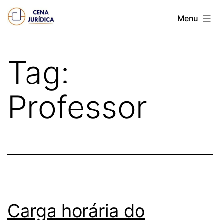
Pular
Cena
Menu
para
juridica
o
conteúdo
Tag:
Professor
Carga horária do