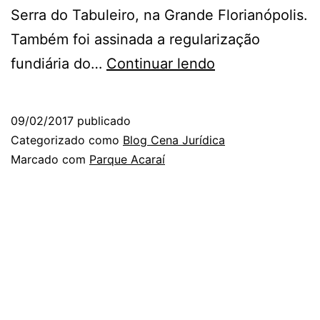
Serra do Tabuleiro, na Grande Florianópolis.
Também foi assinada a regularização
Regularização
fundiária do…
Continuar lendo
fundiária
do
09/02/2017
publicado
Parque
Categorizado como
Blog Cena Jurídica
Acaraí
Marcado com
Parque Acaraí