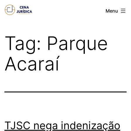
Pular
Cena
Menu
para
juridica
o
conteúdo
Tag:
Parque
Acaraí
TJSC nega indenização