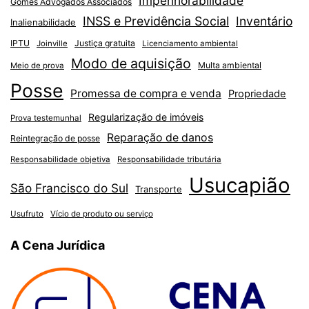
Impenhorabilidade
Gomes Advogados Associados
INSS e Previdência Social
Inventário
Inalienabilidade
IPTU
Justiça gratuita
Joinville
Licenciamento ambiental
Modo de aquisição
Multa ambiental
Meio de prova
Posse
Promessa de compra e venda
Propriedade
Regularização de imóveis
Prova testemunhal
Reparação de danos
Reintegração de posse
Responsabilidade objetiva
Responsabilidade tributária
Usucapião
São Francisco do Sul
Transporte
Usufruto
Vício de produto ou serviço
A Cena Jurídica