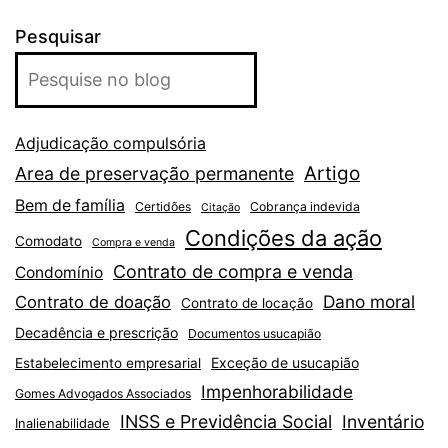
Pesquisar
Adjudicação compulsória
Artigo
Area de preservação permanente
Bem de família
Certidões
Cobrança indevida
Citação
Condições da ação
Comodato
Compra e venda
Contrato de compra e venda
Condomínio
Dano moral
Contrato de doação
Contrato de locação
Decadência e prescrição
Documentos usucapião
Exceção de usucapião
Estabelecimento empresarial
Impenhorabilidade
Gomes Advogados Associados
INSS e Previdência Social
Inventário
Inalienabilidade