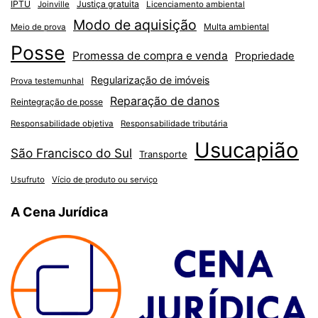
IPTU
Justiça gratuita
Joinville
Licenciamento ambiental
Modo de aquisição
Multa ambiental
Meio de prova
Posse
Promessa de compra e venda
Propriedade
Regularização de imóveis
Prova testemunhal
Reparação de danos
Reintegração de posse
Responsabilidade objetiva
Responsabilidade tributária
Usucapião
São Francisco do Sul
Transporte
Usufruto
Vício de produto ou serviço
A Cena Jurídica