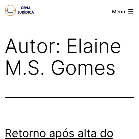
Pular
Cena
Menu
para
juridica
o
conteúdo
Autor:
Elaine
M.S. Gomes
Retorno após alta do