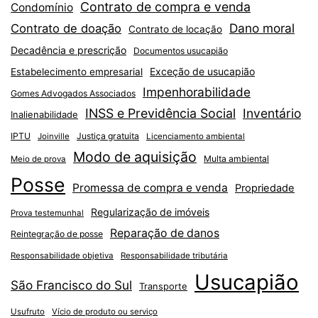
Contrato de compra e venda
Condomínio
Dano moral
Contrato de doação
Contrato de locação
Decadência e prescrição
Documentos usucapião
Exceção de usucapião
Estabelecimento empresarial
Impenhorabilidade
Gomes Advogados Associados
INSS e Previdência Social
Inventário
Inalienabilidade
IPTU
Justiça gratuita
Joinville
Licenciamento ambiental
Modo de aquisição
Multa ambiental
Meio de prova
Posse
Promessa de compra e venda
Propriedade
Regularização de imóveis
Prova testemunhal
Reparação de danos
Reintegração de posse
Responsabilidade objetiva
Responsabilidade tributária
Usucapião
São Francisco do Sul
Transporte
Usufruto
Vício de produto ou serviço