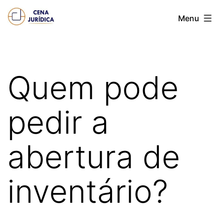
Pular
Cena
Menu
para
juridica
o
conteúdo
Quem pode
pedir a
abertura de
inventário?