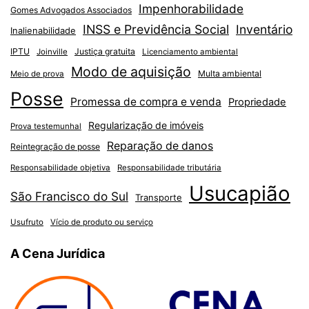
Impenhorabilidade
Gomes Advogados Associados
INSS e Previdência Social
Inventário
Inalienabilidade
IPTU
Justiça gratuita
Joinville
Licenciamento ambiental
Modo de aquisição
Multa ambiental
Meio de prova
Posse
Promessa de compra e venda
Propriedade
Regularização de imóveis
Prova testemunhal
Reparação de danos
Reintegração de posse
Responsabilidade objetiva
Responsabilidade tributária
Usucapião
São Francisco do Sul
Transporte
Usufruto
Vício de produto ou serviço
A Cena Jurídica