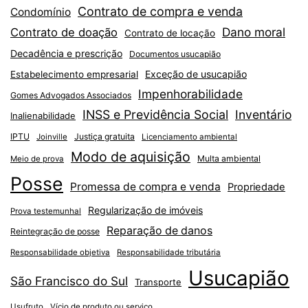
Contrato de compra e venda
Condomínio
Dano moral
Contrato de doação
Contrato de locação
Decadência e prescrição
Documentos usucapião
Exceção de usucapião
Estabelecimento empresarial
Impenhorabilidade
Gomes Advogados Associados
INSS e Previdência Social
Inventário
Inalienabilidade
IPTU
Justiça gratuita
Joinville
Licenciamento ambiental
Modo de aquisição
Multa ambiental
Meio de prova
Posse
Promessa de compra e venda
Propriedade
Regularização de imóveis
Prova testemunhal
Reparação de danos
Reintegração de posse
Responsabilidade objetiva
Responsabilidade tributária
Usucapião
São Francisco do Sul
Transporte
Usufruto
Vício de produto ou serviço