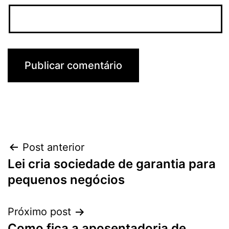
Navegação
Post anterior
Lei cria sociedade de garantia para
de
pequenos negócios
Post
Próximo post
Como fica a aposentadoria de