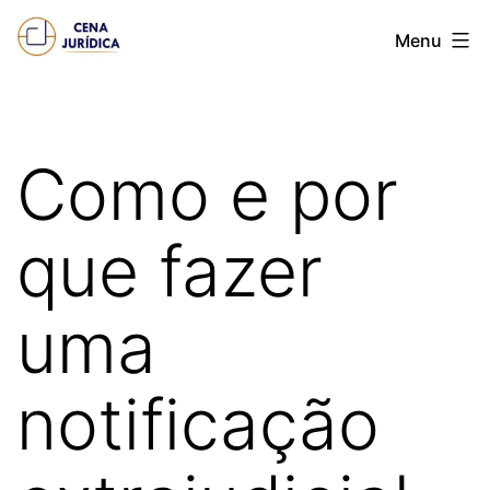
Pular
Cena
Menu
para
juridica
o
conteúdo
Como e por
que fazer
uma
notificação