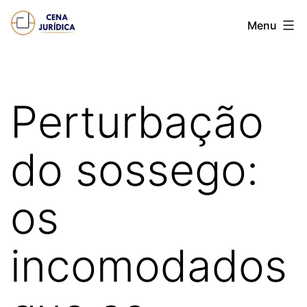
Pular
Cena
Menu
para
juridica
o
conteúdo
Perturbação
do sossego:
os
incomodados