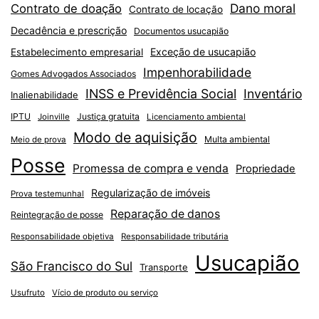
Dano moral
Contrato de doação
Contrato de locação
Decadência e prescrição
Documentos usucapião
Exceção de usucapião
Estabelecimento empresarial
Impenhorabilidade
Gomes Advogados Associados
INSS e Previdência Social
Inventário
Inalienabilidade
IPTU
Justiça gratuita
Joinville
Licenciamento ambiental
Modo de aquisição
Multa ambiental
Meio de prova
Posse
Promessa de compra e venda
Propriedade
Regularização de imóveis
Prova testemunhal
Reparação de danos
Reintegração de posse
Responsabilidade objetiva
Responsabilidade tributária
Usucapião
São Francisco do Sul
Transporte
Usufruto
Vício de produto ou serviço