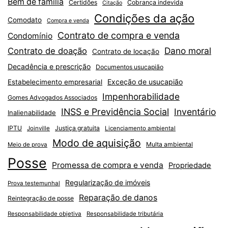
Bem de família
Certidões
Cobrança indevida
Citação
Condições da ação
Comodato
Compra e venda
Contrato de compra e venda
Condomínio
Dano moral
Contrato de doação
Contrato de locação
Decadência e prescrição
Documentos usucapião
Exceção de usucapião
Estabelecimento empresarial
Impenhorabilidade
Gomes Advogados Associados
INSS e Previdência Social
Inventário
Inalienabilidade
IPTU
Justiça gratuita
Joinville
Licenciamento ambiental
Modo de aquisição
Multa ambiental
Meio de prova
Posse
Promessa de compra e venda
Propriedade
Regularização de imóveis
Prova testemunhal
Reparação de danos
Reintegração de posse
Responsabilidade objetiva
Responsabilidade tributária