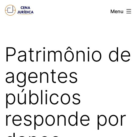
Pular
Cena
Menu
para
juridica
o
conteúdo
Patrimônio de
agentes
públicos
responde por