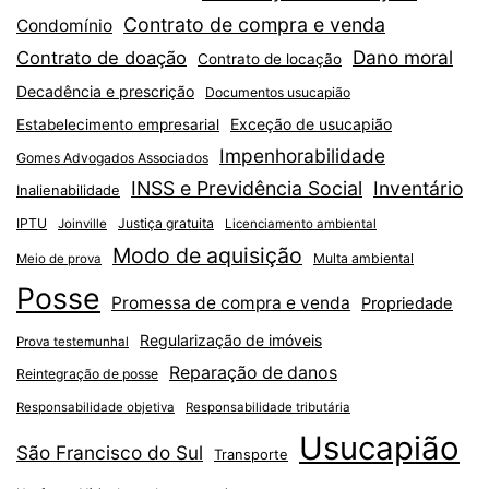
Contrato de compra e venda
Condomínio
Dano moral
Contrato de doação
Contrato de locação
Decadência e prescrição
Documentos usucapião
Exceção de usucapião
Estabelecimento empresarial
Impenhorabilidade
Gomes Advogados Associados
INSS e Previdência Social
Inventário
Inalienabilidade
IPTU
Justiça gratuita
Joinville
Licenciamento ambiental
Modo de aquisição
Multa ambiental
Meio de prova
Posse
Promessa de compra e venda
Propriedade
Regularização de imóveis
Prova testemunhal
Reparação de danos
Reintegração de posse
Responsabilidade objetiva
Responsabilidade tributária
Usucapião
São Francisco do Sul
Transporte