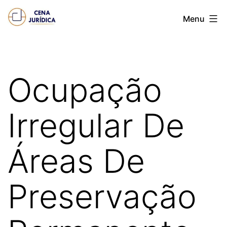
Pular
Cena
Menu
para
juridica
o
conteúdo
Ocupação
Irregular De
Áreas De
Preservação