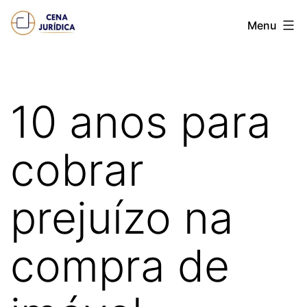
Pular
Cena
Menu
para
juridica
o
conteúdo
10 anos para
cobrar
prejuízo na
compra de