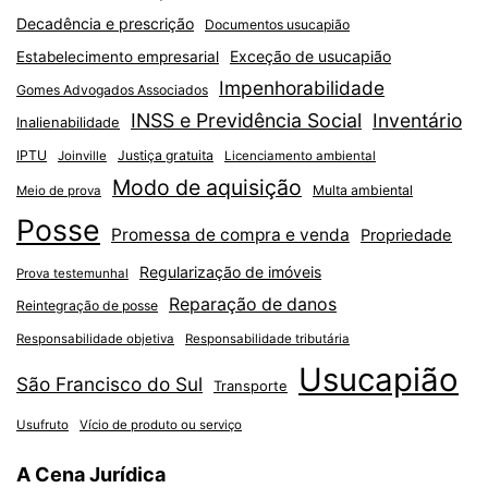
Decadência e prescrição
Documentos usucapião
Exceção de usucapião
Estabelecimento empresarial
Impenhorabilidade
Gomes Advogados Associados
INSS e Previdência Social
Inventário
Inalienabilidade
IPTU
Justiça gratuita
Joinville
Licenciamento ambiental
Modo de aquisição
Multa ambiental
Meio de prova
Posse
Promessa de compra e venda
Propriedade
Regularização de imóveis
Prova testemunhal
Reparação de danos
Reintegração de posse
Responsabilidade objetiva
Responsabilidade tributária
Usucapião
São Francisco do Sul
Transporte
Usufruto
Vício de produto ou serviço
A Cena Jurídica