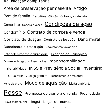
Adjudicação compulsória
Artigo
Area de preservação permanente
Bem de família
Certidões
Cobrança indevida
Citação
Condições da ação
Comodato
Compra e venda
Contrato de compra e venda
Condomínio
Dano moral
Contrato de doação
Contrato de locação
Decadência e prescrição
Documentos usucapião
Exceção de usucapião
Estabelecimento empresarial
Impenhorabilidade
Gomes Advogados Associados
INSS e Previdência Social
Inventário
Inalienabilidade
IPTU
Justiça gratuita
Joinville
Licenciamento ambiental
Modo de aquisição
Multa ambiental
Meio de prova
Posse
Promessa de compra e venda
Propriedade
Regularização de imóveis
Prova testemunhal