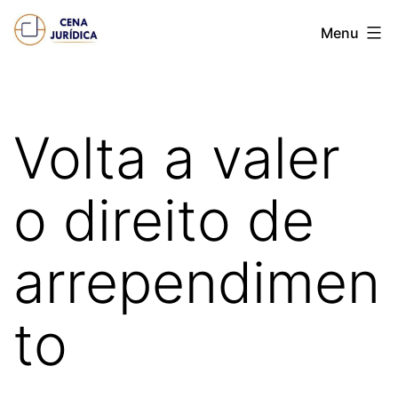
Pular
Cena
Menu
para
juridica
o
conteúdo
Volta a valer
o direito de
arrependimen
to